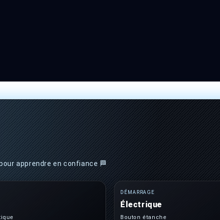
5
dans
une
fenêtre
modale
pour apprendre en confiance 🏁
DÉMARRAGE
s
Électrique
tique
Bouton étanche