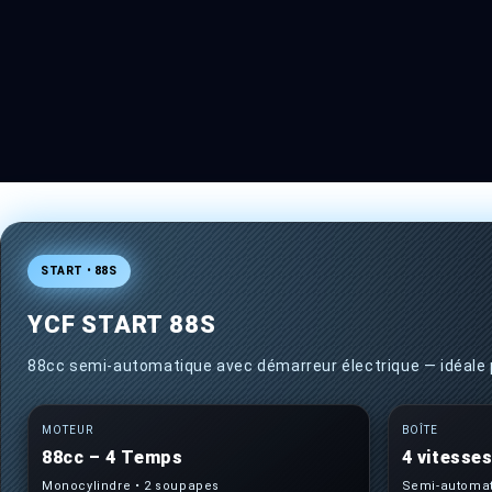
4
dans
une
fenêtre
modale
START • 88S
YCF START 88S
88cc semi-automatique avec démarreur électrique — idéale 
MOTEUR
BOÎTE
88cc – 4 Temps
4 vitesse
Monocylindre • 2 soupapes
Semi-automa