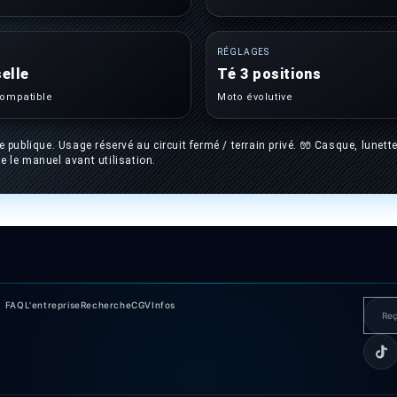
RÉGLAGES
elle
Té 3 positions
compatible
Moto évolutive
blique. Usage réservé au circuit fermé / terrain privé. 🧤 Casque, lunettes
e le manuel avant utilisation.
FAQ
L'entreprise
Recherche
CGV
Infos