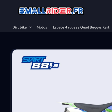
et
passer
au
contenu
Dirt bike
Motos
Espace 4 roues / Quad Buggys Karti
Passer aux
informations
produits