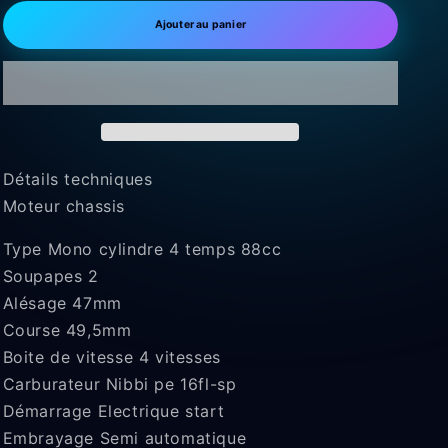
quantité
quantité
de
de
Ajouter au panier
YCF
YCF
Start
Start
88
88
S
S
Détails techniques
Moteur chassis
Type Mono cylindre 4 temps 88cc
Soupapes 2
Alésage 47mm
Course 49,5mm
Boite de vitesse 4 vitesses
Carburateur Nibbi pe 16fl-sp
Démarrage Electrique start
Embrayage Semi automatique