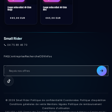
Casque sedna enfant 48-53cm
Casque sedna enfant 48-53cm
Rouge
Bleu
Prix
Prix
€65,00 EUR
€65,00 EUR
habituel
habituel
Small Rider
📞 04 75 89 46 70
FAQ
L'entreprise
Recherche
CGV
Infos
© 2026 Small Rider
·
Politique de confidentialité
·
Coordonnées
·
Politique d’expédition
·
Conditions générales de vente
·
Mentions légales
·
Politique de remboursement
·
Conditions d’utilisation
SAS VSX — 500 Chemin des Traverses, 07200 Lachapelle-sous-Aubenas — Capital social :