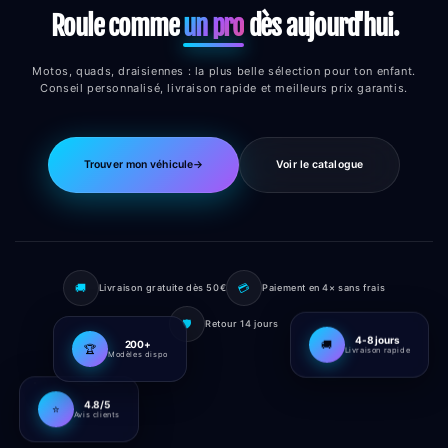
Roule comme
un pro
dès aujourd'hui.
Motos, quads, draisiennes : la plus belle sélection pour ton enfant.
Conseil personnalisé, livraison rapide et meilleurs prix garantis.
Trouver mon véhicule
→
Voir le catalogue
🚚
💳
Livraison gratuite dès 50€
Paiement en 4× sans frais
🛡️
Retour 14 jours
4-8 jours
🚚
200+
🏆
Livraison rapide
Modèles dispo
4.8/5
⭐
Avis clients