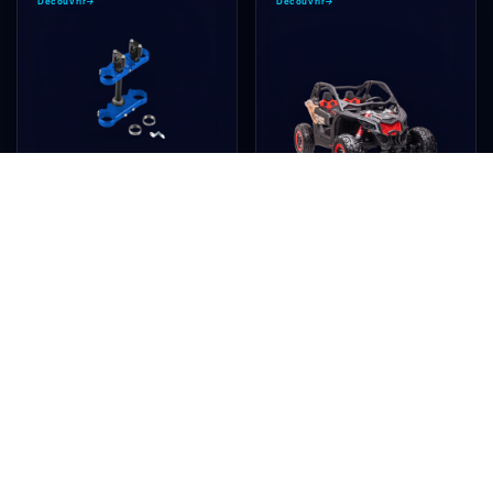
Découvrir
→
Découvrir
→
LAISSE L'IA TROUVER TA MOTO
Trouve la moto idéale pour ton enfant