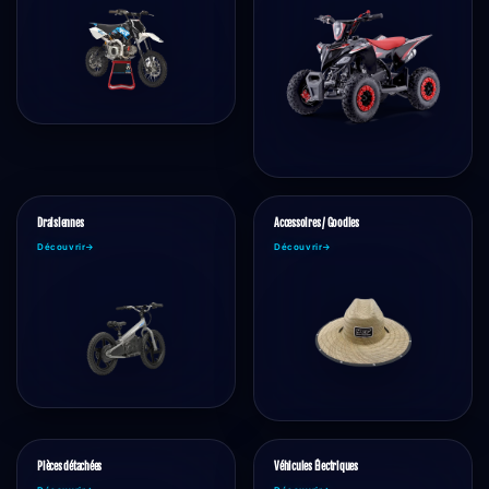
Draisiennes
Accessoires / Goodies
Découvrir
→
Découvrir
→
Pièces détachées
Véhicules Électriques