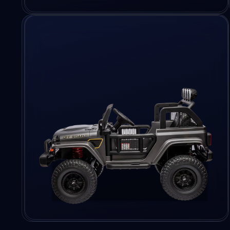
Ouvrir
le
média
4
dans
une
fenêtre
modale
Ouvrir