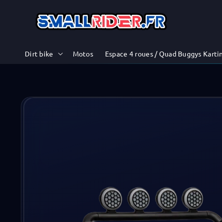
et
passer
au
contenu
Dirt bike
Motos
Espace 4 roues / Quad Buggys Karti
Passer aux
informations
produits