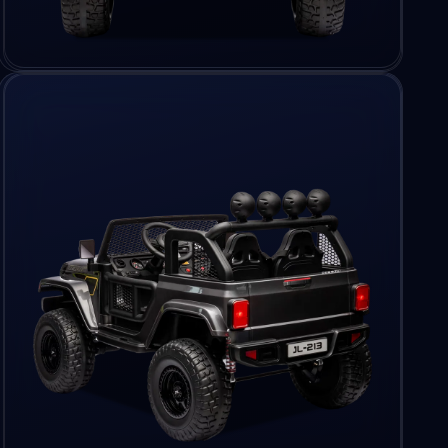
Ouvrir
le
média
3
dans
une
fenêtre
modale