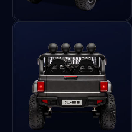
Ouvrir
le
média
2
dans
une
fenêtre
modale