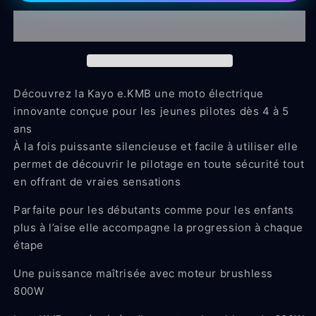
Électrique
Électrique
Enfant
Enfant
800W
800W
Kayo
Kayo
e.KMB
e.KMB
Découvrez la Kayo e.KMB une moto électrique
innovante conçue pour les jeunes pilotes dès 4 à 5
ans
À la fois puissante silencieuse et facile à utiliser elle
permet de découvrir le pilotage en toute sécurité tout
en offrant de vraies sensations
Parfaite pour les débutants comme pour les enfants
plus à l’aise elle accompagne la progression à chaque
étape
Une puissance maîtrisée avec moteur brushless
800W