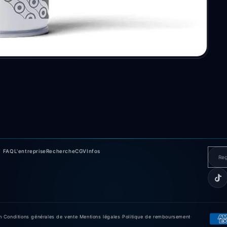
FAQ
L'entreprise
Recherche
CGV
Infos
n
·
Conditions générales de vente
·
Mentions légales
·
Politique de remboursement
·