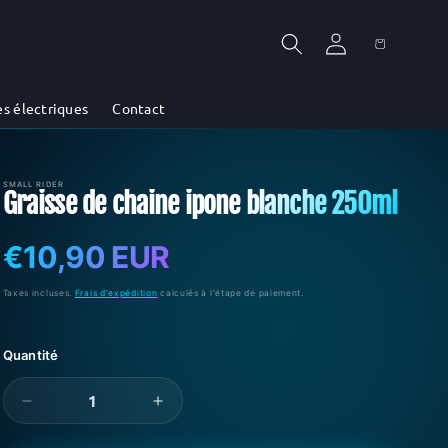
Connexion
Panier
es électriques
Contact
SMALL RIDER
Graisse de chaine ipone blanche 250ml
Prix
€10,90 EUR
habituel
Taxes incluses.
Frais d'expédition
calculés à l'étape de paiement.
Quantité
Réduire
Augmenter
la
la