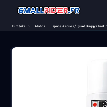
et
passer
au
contenu
Dirt bike
Motos
Espace 4 roues / Quad Buggys Karti
Passer aux
informations
produits