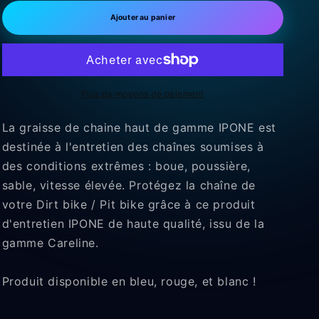
quantité
quantité
de
de
Ajouter au panier
Graisse
Graisse
de
de
chaine
chaine
ipone
ipone
blanche
blanche
Plus de moyens de paiement
250ml
250ml
La graisse de chaine haut de gamme IPONE est
destinée à l'entretien des chaînes soumises à
des conditions extrêmes : boue, poussière,
sable, vitesse élevée. Protégez la chaîne de
votre Dirt bike / Pit bike grâce à ce produit
d'entretien IPONE de haute qualité, issu de la
gamme Careline.
Produit disponible en bleu, rouge, et blanc !