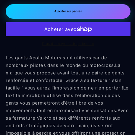
quantité
quantité
de
de
Ajouter au panier
Gants
Gants
cross
cross
apollo
apollo
Jaune
Jaune
Plus de moyens de paiement
Les gants Apollo Motors sont utilisés par de
nombreux pilotes dans le monde du motocross.La
marque vous propose avant tout une paire de gants
renforcée et confortable. Grâce à sa texture " skin
tactile " vous aurez l'impression de ne rien porter !Le
textile microfibre utilisé dans l'élaboration de ces
gants vous permettront d'être libre de vos
mouvements tout en maximisant vos sensations.Avec
sa fermeture Velcro et ses différents renforts aux
endroits stratégiques de votre main, ils seront
impossible à perdre et vous offriront une protection