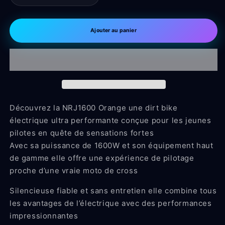
la
la
quantité
quantité
de
de
Ajouter au panier
Dirt
Dirt
bike
bike
électrique
électrique
2000W
2000W
NRJ
NRJ
14/12
14/12
Découvrez la NRJ1600 Orange une dirt bike
électrique ultra performante conçue pour les jeunes
pilotes en quête de sensations fortes
Avec sa puissance de 1600W et son équipement haut
de gamme elle offre une expérience de pilotage
proche d’une vraie moto de cross
Silencieuse fiable et sans entretien elle combine tous
les avantages de l’électrique avec des performances
impressionnantes